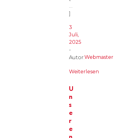
…
]
3
Juli,
2025
-
Webmaster
Autor:
Weiterlesen
U
n
s
e
r
e
n