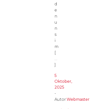
d
e
n
u
n
s
i
m
[
…
]
5
Oktober,
2025
-
Webmaster
Autor: