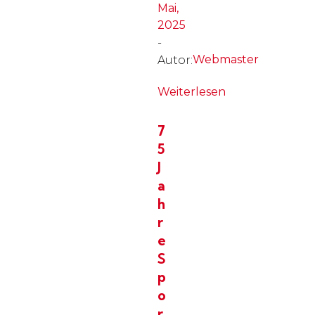
Mai,
2025
-
Webmaster
Autor:
Weiterlesen
7
5
J
a
h
r
e
S
p
o
r